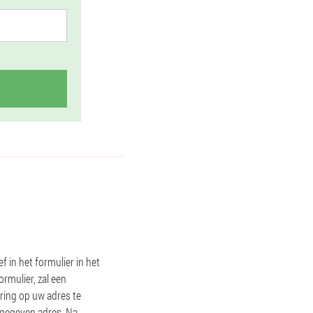
 in het formulier in het
rmulier, zal een
ering op uw adres te
opgegeven adres. Na