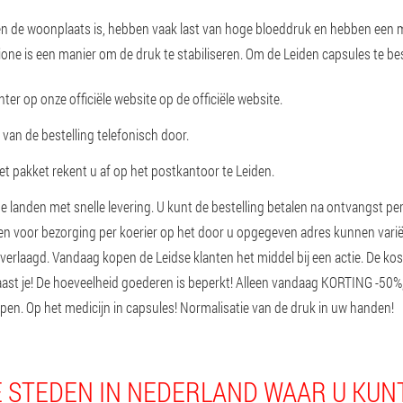
en de woonplaats is, hebben vaak last van hoge bloeddruk en hebben een 
one is een manier om de druk te stabiliseren. Om de Leiden capsules te bes
ter op onze officiële website op de officiële website.
van de bestelling telefonisch door.
t pakket rekent u af op het postkantoor te Leiden.
 landen met snelle levering. U kunt de bestelling betalen na ontvangst per
ten voor bezorging per koerier op het door u opgegeven adres kunnen varië
erlaagd. Vandaag kopen de Leidse klanten het middel bij een actie. De ko
 Haast je! De hoeveelheid goederen is beperkt! Alleen vandaag KORTING -50%
pen. Op het medicijn in capsules! Normalisatie van de druk in uw handen!
 STEDEN IN NEDERLAND WAAR U KUN