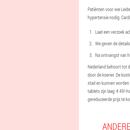
Patiënten voor wie Leid
hypertensie nodig. Cardi
Laat een verzoek ach
We geven de details 
Na ontvangst van he
Nederland behoort tot de
door de koerier. De kos
stad en kunnen worden v
tablets zijn laag: € 49!
gereduceerde prijs te ko
ANDERE