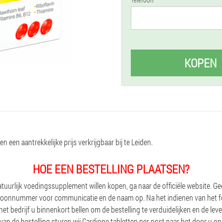
KOPEN
en een aantrekkelijke prijs verkrijgbaar bij te Leiden.
HOE EEN BESTELLING PLAATSEN?
uurlijk voedingssupplement willen kopen, ga naar de officiële website. Geef
efoonnummer voor communicatie en de naam op. Na het indienen van het fo
t bedrijf u binnenkort bellen om de bestelling te verduidelijken en de lev
van de bestelling sturen wij Cardione tabletten per post naar het door u 