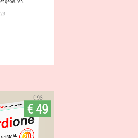
oet gebeuren.
023
€ 98
€ 49