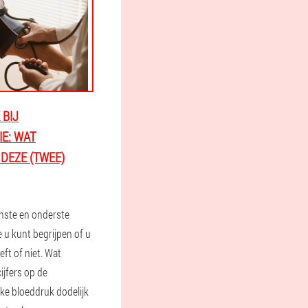
BIJ
E: WAT
DEZE (TWEE)
nste en onderste
 u kunt begrijpen of u
ft of niet. Wat
ijfers op de
ke bloeddruk dodelijk