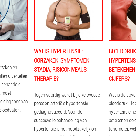
WAT IS HYPERTENSIE:
BLOEDDRUK 
OORZAKEN, SYMPTOMEN,
HYPERTENSI
orzaken en
STADIA, RISICONIVEAUS,
BETEKENEN 
len u vertellen
THERAPIE?
CIJFERS?
t behandeld
t moet
Tegenwoordig wordt bij elke tweede
Wat is de bove
e diagnose van
persoon arteriële hypertensie
bloeddruk. Hoe
bloedvaten.
gediagnosticeerd. Voor de
hypertensie hee
succesvolle behandeling van
betekenen de c
hypertensie is het noodzakelijk om
tonometer, wel