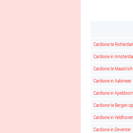
Cardione te Rotterda
Cardione in Amsterd
Cardione te Maastrich
Cardione in Aalsmeer
Cardione in Apeldoor
Cardione te Bergen 
Cardione in Veldhove
Cardione in Deventer