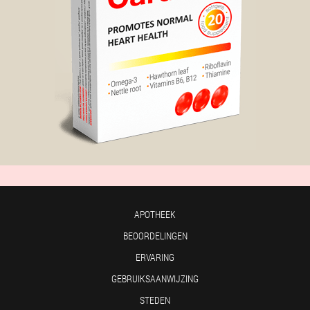
APOTHEEK
BEOORDELINGEN
ERVARING
GEBRUIKSAANWIJZING
STEDEN