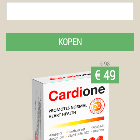
KOPEN
€ 98
€ 49